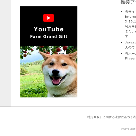
推奨ブ
当サイト
Inter
X 10
利用を
また、
す。
Java
んので
当ホー
Player
特定商取引に関する法律に基づく表
COPYRIGHT 