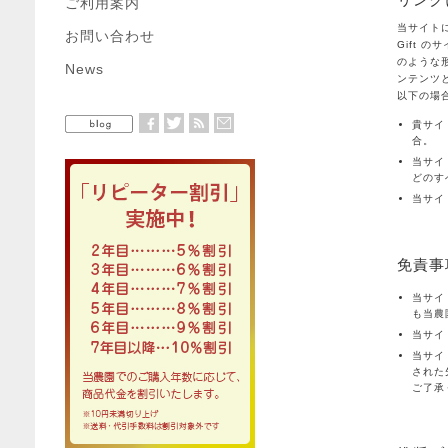
リンク
ご利用案内
当サイトに
お問い合わせ
Gift
のような
News
ンテンツ
以下の場
貴サイ
合。
当サイ
どのす
当サイ
免責事
当サイ
も当農
当サイ
当サイ
された
ご了承